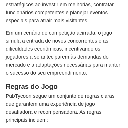
estratégicos ao investir em melhorias, contratar
funcionários competentes e planejar eventos
especiais para atrair mais visitantes.
Em um cenário de competição acirrada, o jogo
simula a entrada de novos concorrentes e as
dificuldades econômicas, incentivando os
jogadores a se anteciparem às demandas do
mercado e a adaptações necessárias para manter
o sucesso do seu empreendimento.
Regras do Jogo
PubTycoon segue um conjunto de regras claras
que garantem uma experiência de jogo
desafiadora e recompensadora. As regras
principais incluem: