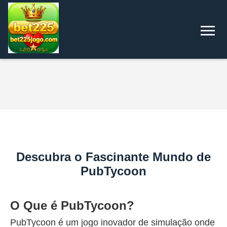
Descubra o Fascinante Mundo de
PubTycoon
O Que é PubTycoon?
PubTycoon é um jogo inovador de simulação onde