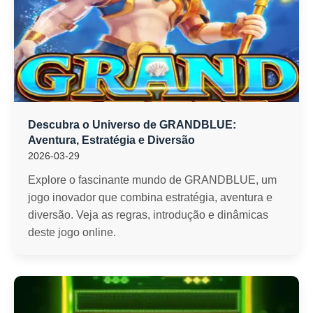
Descubra o Universo de GRANDBLUE:
Aventura, Estratégia e Diversão
2026-03-29
Explore o fascinante mundo de GRANDBLUE, um
jogo inovador que combina estratégia, aventura e
diversão. Veja as regras, introdução e dinâmicas
deste jogo online.