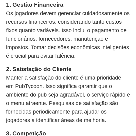
1. Gestão Financeira
Os jogadores devem gerenciar cuidadosamente os
recursos financeiros, considerando tanto custos
fixos quanto variáveis. Isso inclui o pagamento de
funcionários, fornecedores, manutenção e
impostos. Tomar decisões econômicas inteligentes
é crucial para evitar falência.
2. Satisfação do Cliente
Manter a satisfação do cliente é uma prioridade
em PubTycoon. Isso significa garantir que o
ambiente do pub seja agradável, o serviço rápido e
o menu atraente. Pesquisas de satisfação são
fornecidas periodicamente para ajudar os
jogadores a identificar áreas de melhoria.
3. Competição