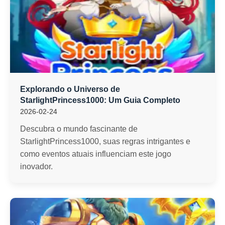
Explorando o Universo de
StarlightPrincess1000: Um Guia Completo
2026-02-24
Descubra o mundo fascinante de
StarlightPrincess1000, suas regras intrigantes e
como eventos atuais influenciam este jogo
inovador.