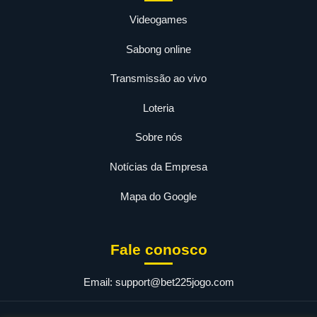
Videogames
Sabong online
Transmissão ao vivo
Loteria
Sobre nós
Notícias da Empresa
Mapa do Google
Fale conosco
Email:
support@bet225jogo.com