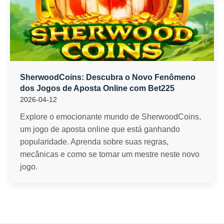
SherwoodCoins: Descubra o Novo Fenômeno
dos Jogos de Aposta Online com Bet225
2026-04-12
Explore o emocionante mundo de SherwoodCoins,
um jogo de aposta online que está ganhando
popularidade. Aprenda sobre suas regras,
mecânicas e como se tornar um mestre neste novo
jogo.