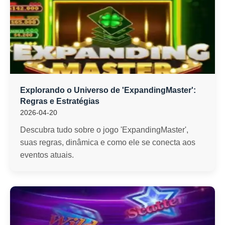
Explorando o Universo de 'ExpandingMaster':
Regras e Estratégias
2026-04-20
Descubra tudo sobre o jogo 'ExpandingMaster',
suas regras, dinâmica e como ele se conecta aos
eventos atuais.