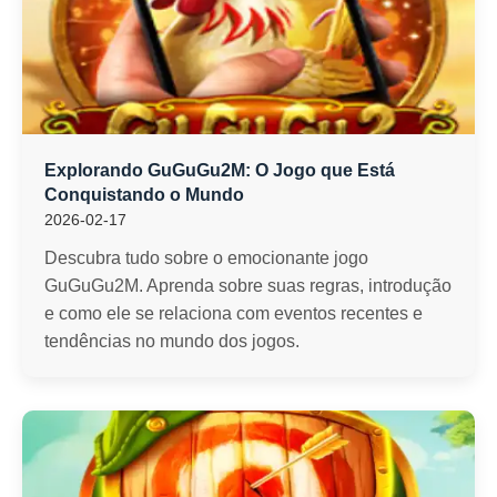
Explorando GuGuGu2M: O Jogo que Está
Conquistando o Mundo
2026-02-17
Descubra tudo sobre o emocionante jogo
GuGuGu2M. Aprenda sobre suas regras, introdução
e como ele se relaciona com eventos recentes e
tendências no mundo dos jogos.