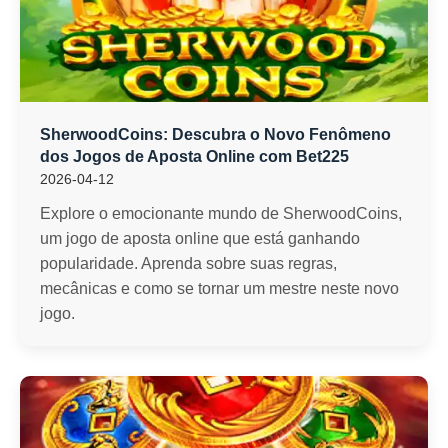
SherwoodCoins: Descubra o Novo Fenômeno
dos Jogos de Aposta Online com Bet225
2026-04-12
Explore o emocionante mundo de SherwoodCoins,
um jogo de aposta online que está ganhando
popularidade. Aprenda sobre suas regras,
mecânicas e como se tornar um mestre neste novo
jogo.