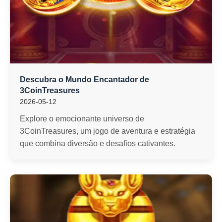
Descubra o Mundo Encantador de
3CoinTreasures
2026-05-12
Explore o emocionante universo de
3CoinTreasures, um jogo de aventura e estratégia
que combina diversão e desafios cativantes.