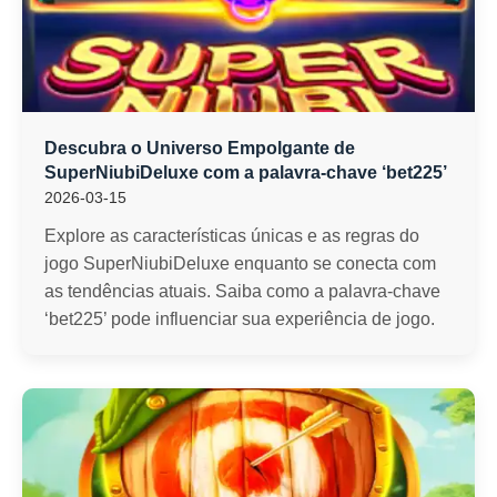
Descubra o Universo Empolgante de
SuperNiubiDeluxe com a palavra-chave ‘bet225’
2026-03-15
Explore as características únicas e as regras do
jogo SuperNiubiDeluxe enquanto se conecta com
as tendências atuais. Saiba como a palavra-chave
‘bet225’ pode influenciar sua experiência de jogo.