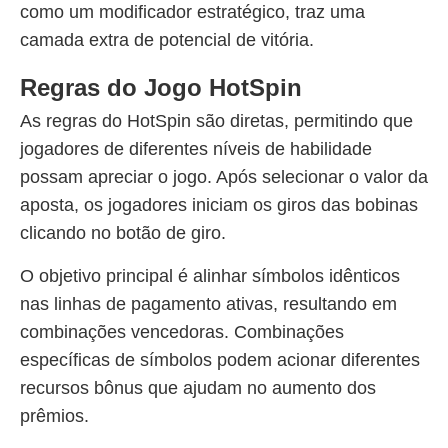
como um modificador estratégico, traz uma
camada extra de potencial de vitória.
Regras do Jogo HotSpin
As regras do HotSpin são diretas, permitindo que
jogadores de diferentes níveis de habilidade
possam apreciar o jogo. Após selecionar o valor da
aposta, os jogadores iniciam os giros das bobinas
clicando no botão de giro.
O objetivo principal é alinhar símbolos idênticos
nas linhas de pagamento ativas, resultando em
combinações vencedoras. Combinações
específicas de símbolos podem acionar diferentes
recursos bônus que ajudam no aumento dos
prêmios.