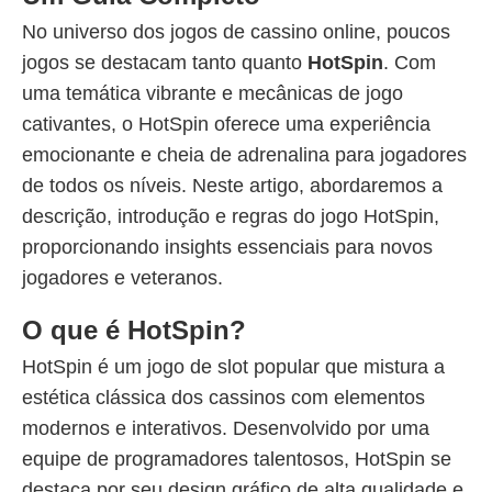
No universo dos jogos de cassino online, poucos
jogos se destacam tanto quanto
HotSpin
. Com
uma temática vibrante e mecânicas de jogo
cativantes, o HotSpin oferece uma experiência
emocionante e cheia de adrenalina para jogadores
de todos os níveis. Neste artigo, abordaremos a
descrição, introdução e regras do jogo HotSpin,
proporcionando insights essenciais para novos
jogadores e veteranos.
O que é HotSpin?
HotSpin é um jogo de slot popular que mistura a
estética clássica dos cassinos com elementos
modernos e interativos. Desenvolvido por uma
equipe de programadores talentosos, HotSpin se
destaca por seu design gráfico de alta qualidade e