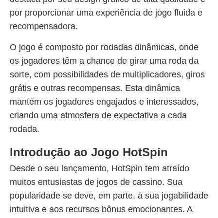
por proporcionar uma experiência de jogo fluida e
recompensadora.
O jogo é composto por rodadas dinâmicas, onde
os jogadores têm a chance de girar uma roda da
sorte, com possibilidades de multiplicadores, giros
grátis e outras recompensas. Esta dinâmica
mantém os jogadores engajados e interessados,
criando uma atmosfera de expectativa a cada
rodada.
Introdução ao Jogo HotSpin
Desde o seu lançamento, HotSpin tem atraído
muitos entusiastas de jogos de cassino. Sua
popularidade se deve, em parte, à sua jogabilidade
intuitiva e aos recursos bônus emocionantes. A