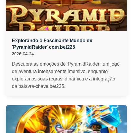
Explorando o Fascinante Mundo de
'PyramidRaider' com bet225
2026-04-24
Descubra as emoções de 'PyramidRaider', um jogo
de aventura intensamente imersivo, enquanto
exploramos suas regras, dinâmica e a integração
da palavra-chave bet225.