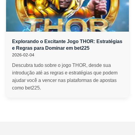
Explorando o Excitante Jogo THOR: Estratégias
e Regras para Dominar em bet225
2026-02-04
Descubra tudo sobre o jogo THOR, desde sua
introdução até as regras e estratégias que podem
ajudar você a vencer nas plataformas de apostas
como bet225.