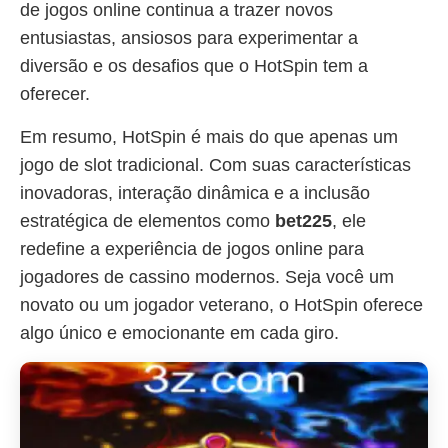
de jogos online continua a trazer novos
entusiastas, ansiosos para experimentar a
diversão e os desafios que o HotSpin tem a
oferecer.
Em resumo, HotSpin é mais do que apenas um
jogo de slot tradicional. Com suas características
inovadoras, interação dinâmica e a inclusão
estratégica de elementos como
bet225
, ele
redefine a experiência de jogos online para
jogadores de cassino modernos. Seja você um
novato ou um jogador veterano, o HotSpin oferece
algo único e emocionante em cada giro.