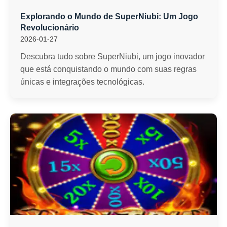
Explorando o Mundo de SuperNiubi: Um Jogo
Revolucionário
2026-01-27
Descubra tudo sobre SuperNiubi, um jogo inovador
que está conquistando o mundo com suas regras
únicas e integrações tecnológicas.