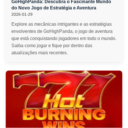
GoHighPanda: Descubra o Fascinante Mundo
do Novo Jogo de Estratégia e Aventura
2026-01-29
Explore as mecânicas intrigantes e as estratégias
envolventes de GoHighPanda, o jogo de aventura
que está conquistando jogadores em todo o mundo.
Saiba como jogar e fique por dentro das
atualizações mais recentes.