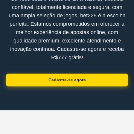
confiável, totalmente licenciada e segura, com
uma ampla seleção de jogos, bet225 é a escolha
perfeita. Estamos comprometidos em oferecer a
melhor experiência de apostas online, com
qualidade premium, excelente atendimento e
inovação contínua. Cadastre-se agora e receba
R$777 grátis!
Cadastre-se agora