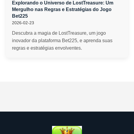
Explorando o Universo de LostTreasure: Um
Mergulho nas Regras e Estratégias do Jogo
Bet225
2026-02-23
Descubra a magia de LostTreasure, um jogo
inovador da plataforma Bet225, e aprenda suas
regras e estratégias envolventes.