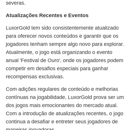
severas.
Atualizações Recentes e Eventos
LuxorGold tem sido consistentemente atualizado
para oferecer novos conteúdos e garantir que os
jogadores tenham sempre algo novo para explorar.
Atualmente, o jogo está organizando o evento
anual 'Festival de Ouro', onde os jogadores podem
competir em desafios especiais para ganhar
recompensas exclusivas.
Com adições regulares de conteúdo e melhorias
contínuas na jogabilidade, LuxorGold prova ser um
dos jogos mais emocionantes do mercado atual.
Com a introdução de atualizações recentes, o jogo
continua a desafiar e entreter seus jogadores de
maneiras inovadoras.