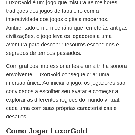
LuxorGold é um jogo que mistura as melhores
tradições dos jogos de tabuleiro com a
interatividade dos jogos digitais modernos.
Ambientado em um cenário que remete às antigas
civilizações, o jogo leva os jogadores a uma
aventura para descobrir tesouros escondidos e
segredos de tempos passados.
Com gráficos impressionantes e uma trilha sonora
envolvente, LuxorGold consegue criar uma
imersão única. Ao iniciar o jogo, os jogadores são
convidados a escolher seu avatar e começar a
explorar as diferentes regiões do mundo virtual,
cada uma com suas próprias características e
desafios.
Como Jogar LuxorGold