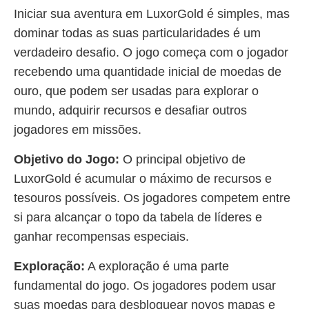
Iniciar sua aventura em LuxorGold é simples, mas
dominar todas as suas particularidades é um
verdadeiro desafio. O jogo começa com o jogador
recebendo uma quantidade inicial de moedas de
ouro, que podem ser usadas para explorar o
mundo, adquirir recursos e desafiar outros
jogadores em missões.
Objetivo do Jogo:
O principal objetivo de
LuxorGold é acumular o máximo de recursos e
tesouros possíveis. Os jogadores competem entre
si para alcançar o topo da tabela de líderes e
ganhar recompensas especiais.
Exploração:
A exploração é uma parte
fundamental do jogo. Os jogadores podem usar
suas moedas para desbloquear novos mapas e