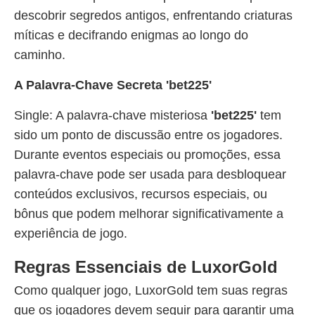
descobrir segredos antigos, enfrentando criaturas
míticas e decifrando enigmas ao longo do
caminho.
A Palavra-Chave Secreta 'bet225'
Single: A palavra-chave misteriosa
'bet225'
tem
sido um ponto de discussão entre os jogadores.
Durante eventos especiais ou promoções, essa
palavra-chave pode ser usada para desbloquear
conteúdos exclusivos, recursos especiais, ou
bônus que podem melhorar significativamente a
experiência de jogo.
Regras Essenciais de LuxorGold
Como qualquer jogo, LuxorGold tem suas regras
que os jogadores devem seguir para garantir uma