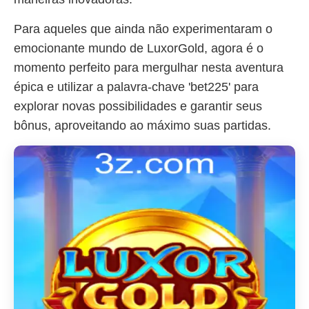
Para aqueles que ainda não experimentaram o
emocionante mundo de LuxorGold, agora é o
momento perfeito para mergulhar nesta aventura
épica e utilizar a palavra-chave 'bet225' para
explorar novas possibilidades e garantir seus
bônus, aproveitando ao máximo suas partidas.