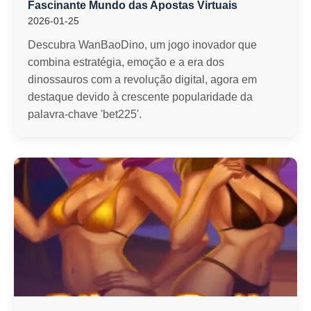
Fascinante Mundo das Apostas Virtuais
2026-01-25
Descubra WanBaoDino, um jogo inovador que
combina estratégia, emoção e a era dos
dinossauros com a revolução digital, agora em
destaque devido à crescente popularidade da
palavra-chave 'bet225'.