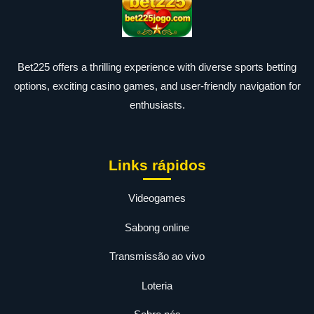
Bet225 offers a thrilling experience with diverse sports betting
options, exciting casino games, and user-friendly navigation for
enthusiasts.
Links rápidos
Videogames
Sabong online
Transmissão ao vivo
Loteria