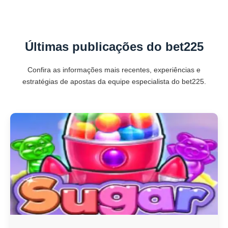
Últimas publicações do bet225
Confira as informações mais recentes, experiências e
estratégias de apostas da equipe especialista do bet225.