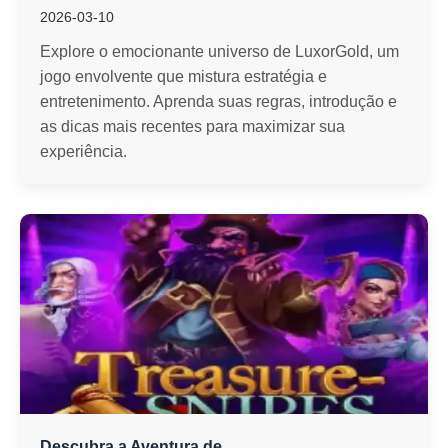
2026-03-10
Explore o emocionante universo de LuxorGold, um
jogo envolvente que mistura estratégia e
entretenimento. Aprenda suas regras, introdução e
as dicas mais recentes para maximizar sua
experiência.
Descubra a Aventura de