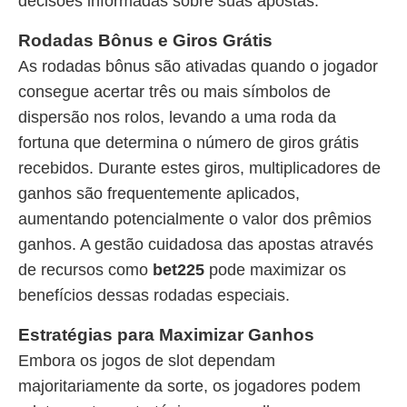
decisões informadas sobre suas apostas.
Rodadas Bônus e Giros Grátis
As rodadas bônus são ativadas quando o jogador
consegue acertar três ou mais símbolos de
dispersão nos rolos, levando a uma roda da
fortuna que determina o número de giros grátis
recebidos. Durante estes giros, multiplicadores de
ganhos são frequentemente aplicados,
aumentando potencialmente o valor dos prêmios
ganhos. A gestão cuidadosa das apostas através
de recursos como
bet225
pode maximizar os
benefícios dessas rodadas especiais.
Estratégias para Maximizar Ganhos
Embora os jogos de slot dependam
majoritariamente da sorte, os jogadores podem