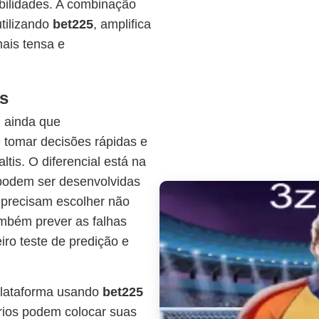
bilidades. A combinação
tilizando
bet225
, amplifica
ais tensa e
s
, ainda que
tomar decisões rápidas e
tis. O diferencial está na
 podem ser desenvolvidas
 precisam escolher não
ambém prever as falhas
iro teste de predição e
 plataforma usando
bet225
ários podem colocar suas