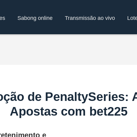
es
Sabong online
Transmissão ao vivo
Lote
ção de PenaltySeries: 
Apostas com bet225
retenimento e