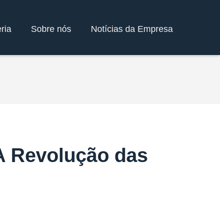
ria
Sobre nós
Notícias da Empresa
A Revolução das