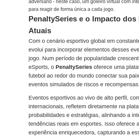
adversário - neste caso, um goleiro virtual com inte
para reagir de forma única a cada jogo.
PenaltySeries e o Impacto dos
Atuais
Com o cenário esportivo global em constant
evolui para incorporar elementos desses e
jogo. Num período de popularidade crescen
eSports, o
PenaltySeries
oferece uma plata
futebol ao redor do mundo conectar sua paix
eventos simulados de riscos e recompensas
Eventos esportivos ao vivo de alto perfil, 
internacionais, refletem diretamente na plat
probabilidades e estratégias, alinhando a in
tendências reais em esportes. Isso oferece
experiência enriquecedora, capturando a es