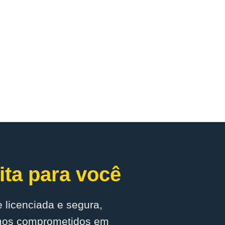
ita para você
 licenciada e segura,
amos comprometidos em