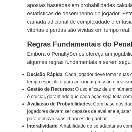
apostas baseadas em probabilidades calcu
estatísticas de desempenho do jogador. Est
camada adicional de complexidade e entus
vitórias e perdas são vividas em tempo real.
Regras Fundamentais do Penal
Embora o PenaltySeries ofereça um jogabil
algumas regras fundamentais a serem segui
Decisão Rápida
: Cada jogador deve tomar suas d
tempo específico para adicionar pressão e realism
Gestão de Recursos
: O uso eficaz de um número
é crucial, garantindo que cada ação seja feita com
Avaliação de Probabilidades
: Com base nos da
jogadores devem ser capazes de avaliar e ajustar
para otimizar suas chances de ganhar.
Interatividade
: A habilidade de se adaptar ao co