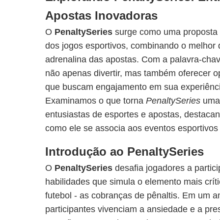
Apostas Inovadoras
O
PenaltySeries
surge como uma proposta 
dos jogos esportivos, combinando o melhor
adrenalina das apostas. Com a palavra-cha
não apenas divertir, mas também oferecer o
que buscam engajamento em sua experiênci
Examinamos o que torna
PenaltySeries
uma 
entusiastas de esportes e apostas, destaca
como ele se associa aos eventos esportivos 
Introdução ao PenaltySeries
O
PenaltySeries
desafia jogadores a partic
habilidades que simula o elemento mais crít
futebol - as cobranças de pênaltis. Em um am
participantes vivenciam a ansiedade e a pre