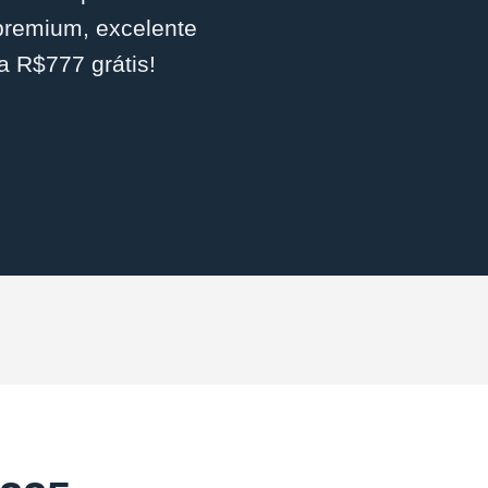
 premium, excelente
a R$777 grátis!