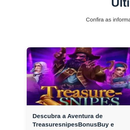
Últ
Confira as inform
Descubra a Aventura de
TreasuresnipesBonusBuy e