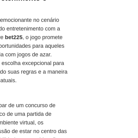
emocionante no cenário
 do entretenimento com a
ve
bet225
, o jogo promete
portunidades para aqueles
a com jogos de azar.
escolha excepcional para
ndo suas regras e a maneira
atuais.
ipar de um concurso de
ico de uma partida de
biente virtual, os
ssão de estar no centro das