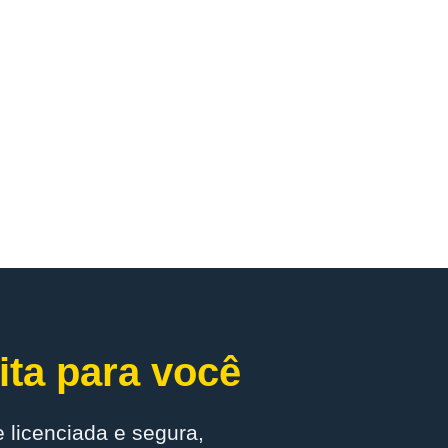
ita para você
 licenciada e segura,