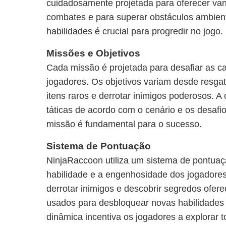
cuidadosamente projetada para oferecer va
combates e para superar obstáculos ambient
habilidades é crucial para progredir no jogo.
Missões e Objetivos
Cada missão é projetada para desafiar as c
jogadores. Os objetivos variam desde resgat
itens raros e derrotar inimigos poderosos. 
táticas de acordo com o cenário e os desafi
missão é fundamental para o sucesso.
Sistema de Pontuação
NinjaRaccoon utiliza um sistema de pontua
habilidade e a engenhosidade dos jogadore
derrotar inimigos e descobrir segredos ofe
usados para desbloquear novas habilidades
dinâmica incentiva os jogadores a explorar t