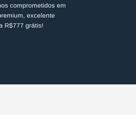
amos comprometidos em
 premium, excelente
a R$777 grátis!