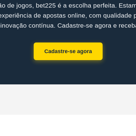
o de jogos, bet225 é a escolha perfeita. Est
experiência de apostas online, com qualidade
inovação contínua. Cadastre-se agora e receb
Cadastre-se agora