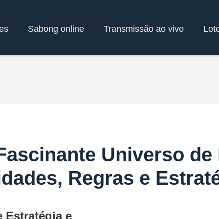
es
Sabong online
Transmissão ao vivo
Lote
Fascinante Universo de
dades, Regras e Estrat
Estratégia e