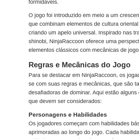
formidáveis.
O jogo foi introduzido em meio a um crescent
que combinam elementos de cultura oriental 
criando um apelo universal. Inspirado nas tr
shinobi, NinjaRaccoon oferece uma perspect
elementos clássicos com mecânicas de jog
Regras e Mecânicas do Jogo
Para se destacar em NinjaRaccoon, os jogad
se com suas regras e mecânicas, que são ta
desafiadoras de dominar. Aqui estão alguns
que devem ser considerados:
Personagens e Habilidades
Os jogadores começam com habilidades bás
aprimoradas ao longo do jogo. Cada habilida