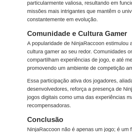
particularmente valiosa, resultando em func
missões mais intrigantes que mantêm o uni
constantemente em evolução.
Comunidade e Cultura Gamer
A popularidade de NinjaRaccoon estimulou 
cultura gamer ao seu redor. Comunidades on
compartilham experiências de jogo, e até m
promovendo um ambiente de competição ami
Essa participação ativa dos jogadores, alia
desenvolvedores, reforça a presença de Ni
jogos digitais como uma das experiências ma
recompensadoras.
Conclusão
NinjaRaccoon não é apenas um jogo; é um f