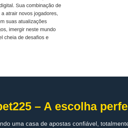
digital. Sua combinação de
a a atrair novos jogadores,
om suas atualizações
gos, imergir neste mundo
l cheia de desafios e
et225 – A escolha perfe
ndo uma casa de apostas confiável, totalmente