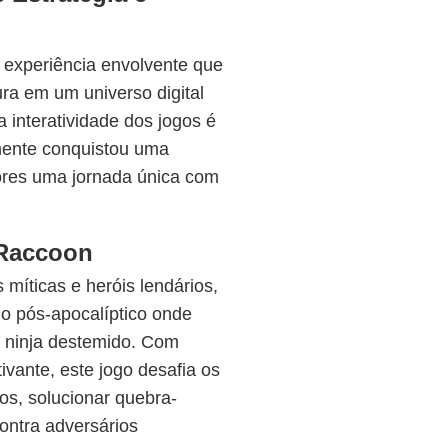
experiência envolvente que
ura em um universo digital
interatividade dos jogos é
mente conquistou uma
ores uma jornada única com
aRaccoon
míticas e heróis lendários,
o pós-apocalíptico onde
 ninja destemido. Com
ivante, este jogo desafia os
s, solucionar quebra-
ontra adversários