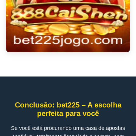
Conclusão: bet225 – A escolha
perfeita para você
Se você está procurando uma casa de apostas