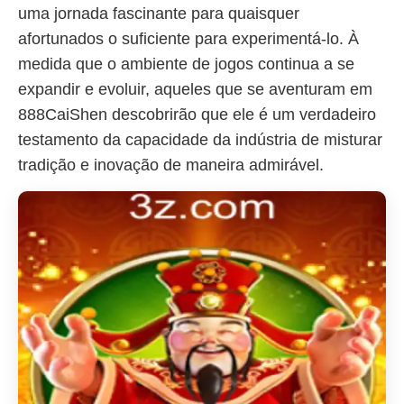
uma jornada fascinante para quaisquer
afortunados o suficiente para experimentá-lo. À
medida que o ambiente de jogos continua a se
expandir e evoluir, aqueles que se aventuram em
888CaiShen descobrirão que ele é um verdadeiro
testamento da capacidade da indústria de misturar
tradição e inovação de maneira admirável.