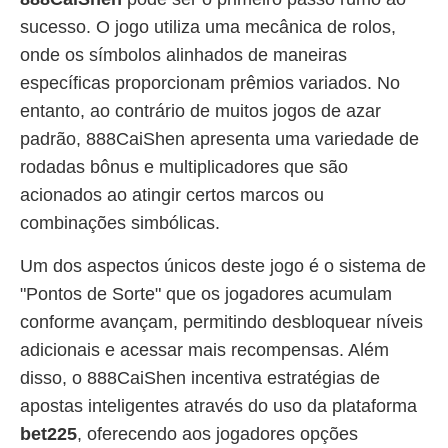
sucesso. O jogo utiliza uma mecânica de rolos,
onde os símbolos alinhados de maneiras
específicas proporcionam prêmios variados. No
entanto, ao contrário de muitos jogos de azar
padrão, 888CaiShen apresenta uma variedade de
rodadas bônus e multiplicadores que são
acionados ao atingir certos marcos ou
combinações simbólicas.
Um dos aspectos únicos deste jogo é o sistema de
"Pontos de Sorte" que os jogadores acumulam
conforme avançam, permitindo desbloquear níveis
adicionais e acessar mais recompensas. Além
disso, o 888CaiShen incentiva estratégias de
apostas inteligentes através do uso da plataforma
bet225
, oferecendo aos jogadores opções