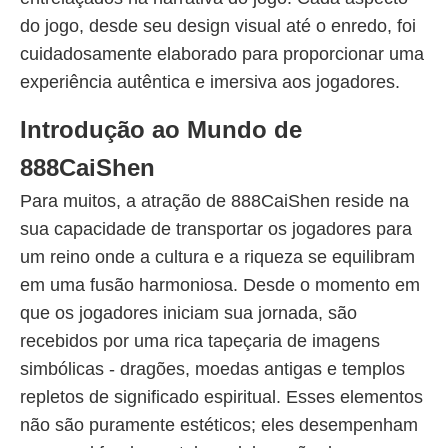
do jogo, desde seu design visual até o enredo, foi
cuidadosamente elaborado para proporcionar uma
experiência autêntica e imersiva aos jogadores.
Introdução ao Mundo de
888CaiShen
Para muitos, a atração de 888CaiShen reside na
sua capacidade de transportar os jogadores para
um reino onde a cultura e a riqueza se equilibram
em uma fusão harmoniosa. Desde o momento em
que os jogadores iniciam sua jornada, são
recebidos por uma rica tapeçaria de imagens
simbólicas - dragões, moedas antigas e templos
repletos de significado espiritual. Esses elementos
não são puramente estéticos; eles desempenham