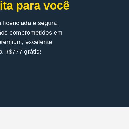
ita para você
 licenciada e segura,
amos comprometidos em
 premium, excelente
a R$777 grátis!