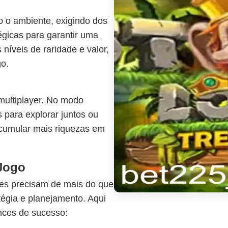
o o ambiente, exigindo dos
égicas para garantir uma
 níveis de raridade e valor,
go.
multiplayer. No modo
 para explorar juntos ou
acumular mais riquezas em
 Jogo
res precisam de mais do que
tégia e planejamento. Aqui
nces de sucesso: