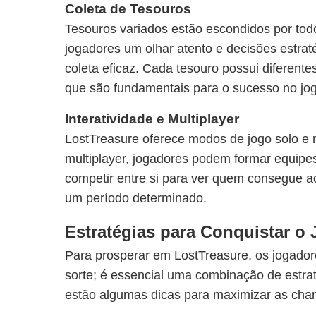
Coleta de Tesouros
Tesouros variados estão escondidos por tod
jogadores um olhar atento e decisões estrat
coleta eficaz. Cada tesouro possui diferentes
que são fundamentais para o sucesso no jo
Interatividade e Multiplayer
LostTreasure oferece modos de jogo solo e 
multiplayer, jogadores podem formar equipes
competir entre si para ver quem consegue 
um período determinado.
Estratégias para Conquistar o
Para prosperar em LostTreasure, os jogado
sorte; é essencial uma combinação de estra
estão algumas dicas para maximizar as cha