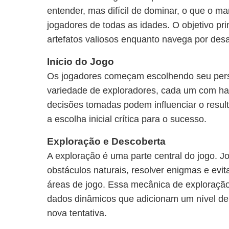
entender, mas difícil de dominar, o que o ma
jogadores de todas as idades. O objetivo prin
artefatos valiosos enquanto navega por desaf
Início do Jogo
Os jogadores começam escolhendo seu pe
variedade de exploradores, cada um com hab
decisões tomadas podem influenciar o result
a escolha inicial crítica para o sucesso.
Exploração e Descoberta
A exploração é uma parte central do jogo. 
obstáculos naturais, resolver enigmas e evi
áreas de jogo. Essa mecânica de exploraçã
dados dinâmicos que adicionam um nível de 
nova tentativa.