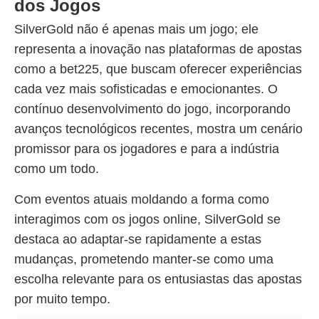
dos Jogos
SilverGold não é apenas mais um jogo; ele
representa a inovação nas plataformas de apostas
como a bet225, que buscam oferecer experiências
cada vez mais sofisticadas e emocionantes. O
contínuo desenvolvimento do jogo, incorporando
avanços tecnológicos recentes, mostra um cenário
promissor para os jogadores e para a indústria
como um todo.
Com eventos atuais moldando a forma como
interagimos com os jogos online, SilverGold se
destaca ao adaptar-se rapidamente a estas
mudanças, prometendo manter-se como uma
escolha relevante para os entusiastas das apostas
por muito tempo.