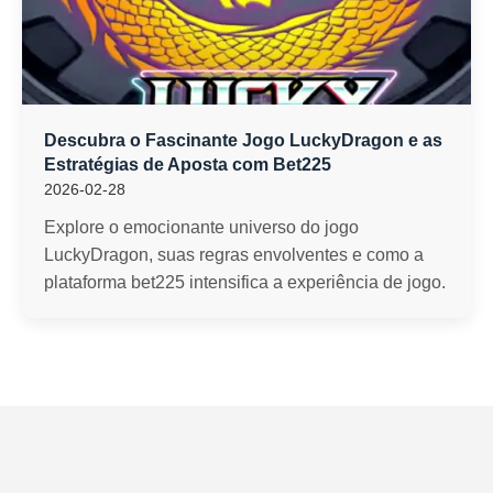
Descubra o Fascinante Jogo LuckyDragon e as
Estratégias de Aposta com Bet225
2026-02-28
Explore o emocionante universo do jogo
LuckyDragon, suas regras envolventes e como a
plataforma bet225 intensifica a experiência de jogo.