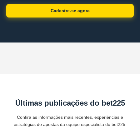
Cadastre-se agora
Últimas publicações do bet225
Confira as informações mais recentes, experiências e
estratégias de apostas da equipe especialista do bet225.