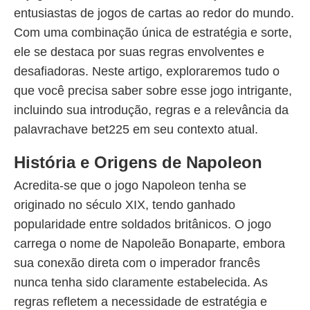
entusiastas de jogos de cartas ao redor do mundo.
Com uma combinação única de estratégia e sorte,
ele se destaca por suas regras envolventes e
desafiadoras. Neste artigo, exploraremos tudo o
que você precisa saber sobre esse jogo intrigante,
incluindo sua introdução, regras e a relevância da
palavrachave bet225 em seu contexto atual.
História e Origens de Napoleon
Acredita-se que o jogo Napoleon tenha se
originado no século XIX, tendo ganhado
popularidade entre soldados britânicos. O jogo
carrega o nome de Napoleão Bonaparte, embora
sua conexão direta com o imperador francês
nunca tenha sido claramente estabelecida. As
regras refletem a necessidade de estratégia e