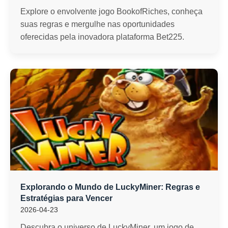
Explore o envolvente jogo BookofRiches, conheça
suas regras e mergulhe nas oportunidades
oferecidas pela inovadora plataforma Bet225.
Explorando o Mundo de LuckyMiner: Regras e
Estratégias para Vencer
2026-04-23
Descubra o universo de LuckyMiner, um jogo de