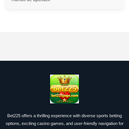
Bet225 offers a thrilling experience with diverse sports betting
options, exciting casino games, and user-friendly navigation for