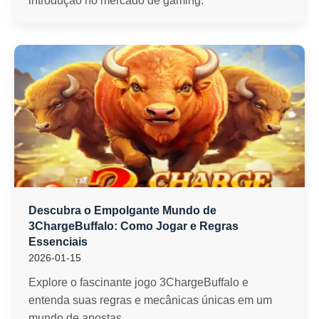
introdução no mercado de gaming.
Descubra o Empolgante Mundo de
3ChargeBuffalo: Como Jogar e Regras
Essenciais
2026-01-15
Explore o fascinante jogo 3ChargeBuffalo e
entenda suas regras e mecânicas únicas em um
mundo de apostas.