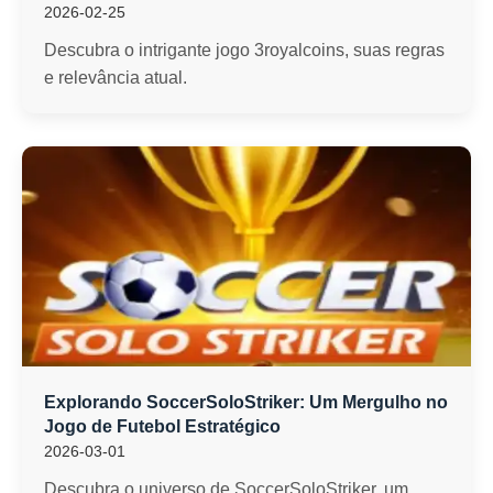
2026-02-25
Descubra o intrigante jogo 3royalcoins, suas regras
e relevância atual.
Explorando SoccerSoloStriker: Um Mergulho no
Jogo de Futebol Estratégico
2026-03-01
Descubra o universo de SoccerSoloStriker, um