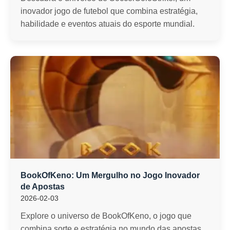
inovador jogo de futebol que combina estratégia,
habilidade e eventos atuais do esporte mundial.
BookOfKeno: Um Mergulho no Jogo Inovador
de Apostas
2026-02-03
Explore o universo de BookOfKeno, o jogo que
combina sorte e estratégia no mundo das apostas.