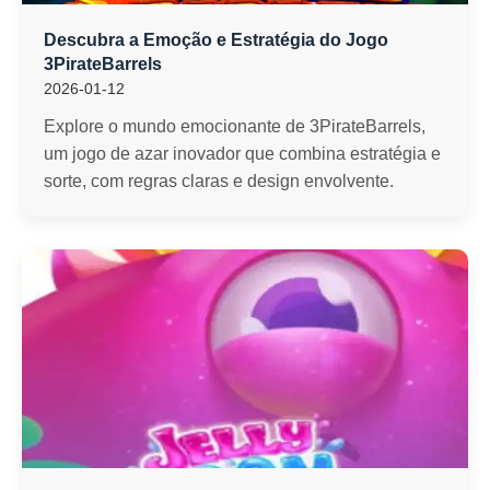
Descubra a Emoção e Estratégia do Jogo
3PirateBarrels
2026-01-12
Explore o mundo emocionante de 3PirateBarrels,
um jogo de azar inovador que combina estratégia e
sorte, com regras claras e design envolvente.