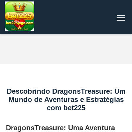
Descobrindo DragonsTreasure: Um
Mundo de Aventuras e Estratégias
com bet225
DragonsTreasure: Uma Aventura