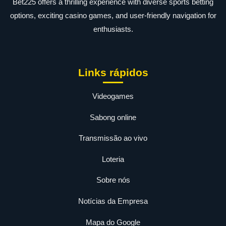
Bet225 offers a thrilling experience with diverse sports betting
options, exciting casino games, and user-friendly navigation for
enthusiasts.
Links rápidos
Videogames
Sabong online
Transmissão ao vivo
Loteria
Sobre nós
Notícias da Empresa
Mapa do Google